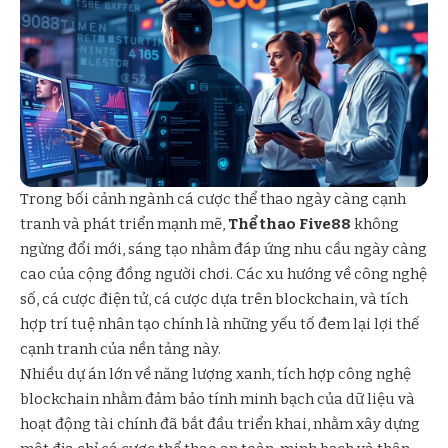
Trong bối cảnh ngành cá cược thể thao ngày càng cạnh
tranh và phát triển mạnh mẽ,
Thể thao Five88
không
ngừng đổi mới, sáng tạo nhằm đáp ứng nhu cầu ngày càng
cao của cộng đồng người chơi. Các xu hướng về công nghệ
số, cá cược điện tử, cá cược dựa trên blockchain, và tích
hợp trí tuệ nhân tạo chính là những yếu tố đem lại lợi thế
cạnh tranh của nền tảng này.
Nhiều dự án lớn về năng lượng xanh, tích hợp công nghệ
blockchain nhằm đảm bảo tính minh bạch của dữ liệu và
hoạt động tài chính đã bắt đầu triển khai, nhằm xây dựng