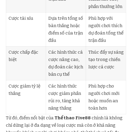
phần thưởng lớn
Cược tài xỉu
Dựa trên tổng số
Phù hợp với
bàn thắng hoặc
người chơi thích
điểm số của trận
dự đoán tổng thể
đấu
trận đấu
Cược chấp đặc
Các hình thức cá
Thúc đẩy sự sáng
biệt
cược nâng cao,
tạo trong chiến
dự đoán các kịch
lược cá cược
bản cụ thể
Cược giảm tỷ lệ
Các hình thức
Phù hợp cho
thắng
cược giảm phần
người chơi mới
rủi ro, tăng khả
hoặc muốn an
năng thắng
toàn hơn
Từ đó, điểm nổi bật của
Thể thao Five88
chính là không
chỉ dừng lại ở đa dạng về loại cược mà còn ở khả năng