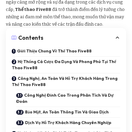
ngày càng mở rộng và sự đa dạng trong các dịch vụ cung
cấp,
Thể thao Five88
đã trở thành điểm đến lý tưởng cho
những ai đam mê môn thể thao, mong muốn thử vận may
và nâng cao kiến thức về các trận đấu đỉnh cao.
Contents
Giới Thiệu Chung Về Thể Thao Five88
Hệ Thống Cá Cược Đa Dạng Và Phong Phú Tại Thể
Thao Five88
Công Nghệ, An Toàn Và Hỗ Trợ Khách Hàng Trong
Thể Thao Five88
Công Nghệ Đỉnh Cao Trong Phân Tích Và Dự
Đoán
Bảo Mật, An Toàn Thông Tin Và Giao Dịch
Dịch Vụ Hỗ Trợ Khách Hàng Chuyên Nghiệp