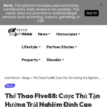
X
Note:
This platform includes paid authorship
contributions. Daily review is not possible. The
owner does not promote or endorse illegal
Got it!
services such as betting, casinos, gambling, or
CBD.
Home
News
Horoscopes
Lifestyle
Partner Stories
Property
Showbiz
Irish Mirror
>
Blogs
>
Thể Thao Five88: Cược Thủ Tận Hưởng Trải Nghiệm Đỉnh Cao
Blogs
Thể Thao Five88: Cược Thủ Tận
Hưởng Trải Nghiệm Đỉnh Cao