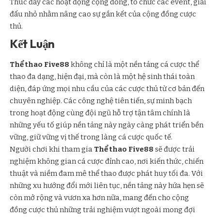
Thúc đẩy các hoạt động cộng đồng, tổ chức các event, giải
đấu nhỏ nhằm nâng cao sự gắn kết của cộng đồng cược
thủ.
Kết Luận
Thể thao
Five88
không chỉ là một nền tảng cá cược thể
thao đa dạng, hiện đại, mà còn là một hệ sinh thái toàn
diện, đáp ứng mọi nhu cầu của các cược thủ từ cơ bản đến
chuyên nghiệp. Các công nghệ tiên tiến, sự minh bạch
trong hoạt động cùng đội ngũ hỗ trợ tận tâm chính là
những yếu tố giúp nền tảng này ngày càng phát triển bền
vững, giữ vững vị thế trong làng cá cược quốc tế.
Người chơi khi tham gia
Thể thao Five88
sẽ được trải
nghiệm không gian cá cược đỉnh cao, nơi kiến thức, chiến
thuật và niềm đam mê thể thao được phát huy tối đa. Với
những xu hướng đổi mới liên tục, nền tảng này hứa hẹn sẽ
còn mở rộng và vươn xa hơn nữa, mang đến cho cộng
đồng cược thủ những trải nghiệm vượt ngoài mong đợi